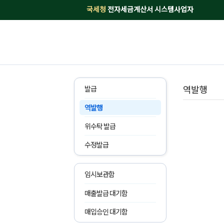
국세청
전자세금계산서 시스템사업자
역발행
발급
역발행
위수탁 발급
수정발급
임시보관함
매출발급 대기함
매입승인 대기함